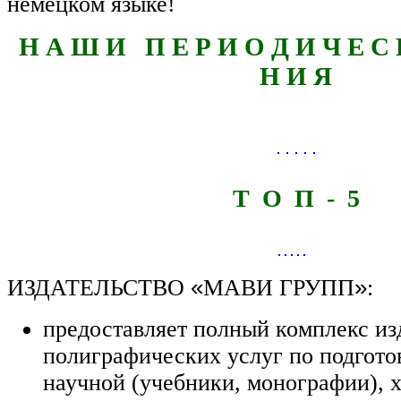
немецком языке!
Н А Ш И П Е Р И О Д И Ч Е С 
Н И Я
ПОДПИСКА В ДВА КЛИКА
Т О П - 5
ИЗДАТЕЛЬСТВО
«
МАВИ ГРУПП
»
:
предоставляет полный комплекс из
полиграфических услуг по подготов
научной (учебники, монографии), 